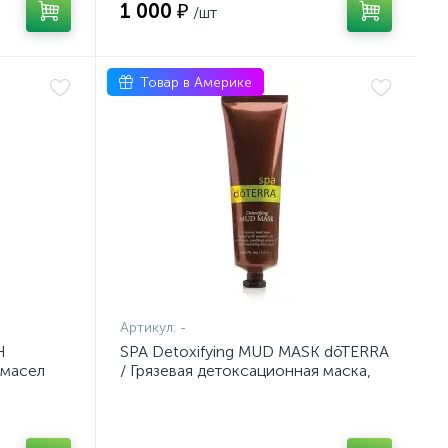
1 000 ₽
/шт
Товар в Америке
Артикул:
-
H
SPA Detoxifying MUD MASK dōTERRA
 масел
/ Грязевая детоксационная маска,
113 гр