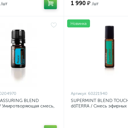
1 990 ₽
/шт
/шт
Новинка
0204970
Артикул:
60221940
EASSURING BLEND
SUPERMINT BLEND TOUC
/ Умиротворяющая смесь,
dōTERRA / Смесь эфирных
мл
мяты в роллере, 10 мл