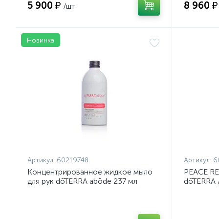
5 900 ₽
8 960 ₽
/шт
Новинка
Артикул:
60219748
Артикул:
6
Концентрированное жидкое мыло
PEACE R
для рук dōTERRA abōde 237 мл
dōTERRA 
Peace, 5 