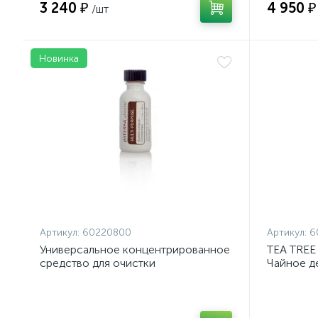
3 240 ₽
4 950 ₽
/шт
Новинка
Артикул:
60220800
Артикул:
6
Универсальное концентрированное
TEA TREE
средство для очистки
Чайное д
поверхностей dōTERRA abōde 30 мл
alternifol