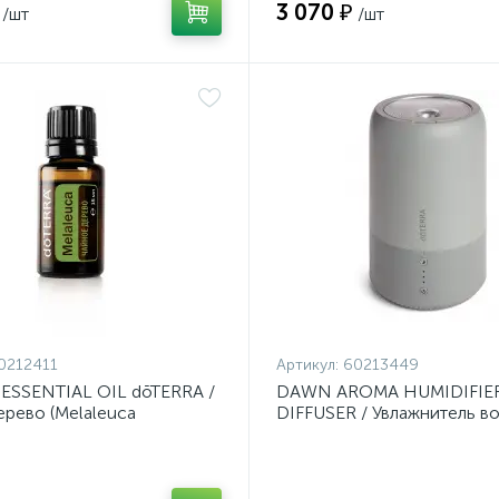
3 070 ₽
/шт
/шт
0212411
Артикул:
60213449
 ESSENTIAL OIL dōTERRA /
DAWN AROMA HUMIDIFIE
ерево (Melaleuca
DIFFUSER / Увлажнитель в
ia), эфирное масло, 15 мл