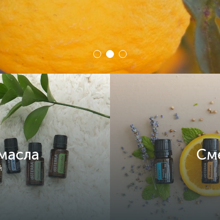
масла
См
й