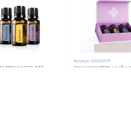
Артикул:
60205670
З ТРЕХ МАСЕЛ ДЛЯ
ОЗНАКОМИТЕЛЬНЫЙ Н
ЮЩИХ dōTERRA
МАСЕЛ dōTERRA
₽
3 990 ₽
/шт
/шт
1
2