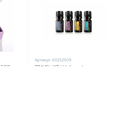
Артикул:
60212509
АБОР
TRAVEL KIT / Набор эфирных масел
для путешествий
5 990 ₽
/шт