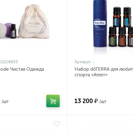
60224893
Артикул:
-
bode Чистая Одежда
Набор dōTERRA для люби
спорта «Атлет»
₽
13 200 ₽
/шт
/шт