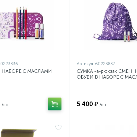
60223836
Артикул:
60223837
В НАБОРЕ С МАСЛАМИ
СУМКА -а-рюкзак СМЕН
ОБУВИ В НАБОРЕ С МА
dōTERRA
₽
5 400 ₽
/шт
/шт