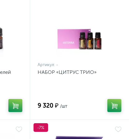
Артикул:
-
телей
НАБОР «ЦИТРУС ТРИО»
9 320 ₽
/шт
-7%