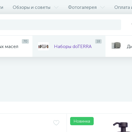
ти
Обзоры и советы
Фотогалерея
Оплата 
70
18
ых масел
Наборы doTERRA
Д
Новинка