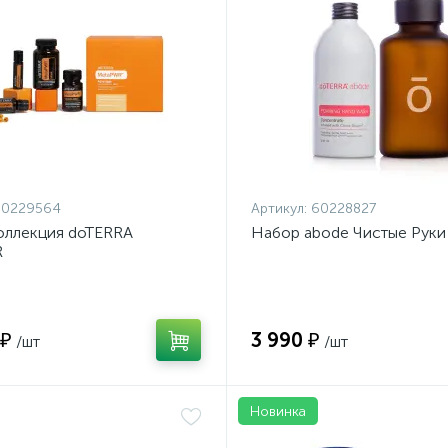
60229564
Артикул:
60228827
оллекция doTERRA
Набор abode Чистые Руки
R
 ₽
3 990 ₽
/шт
/шт
Новинка