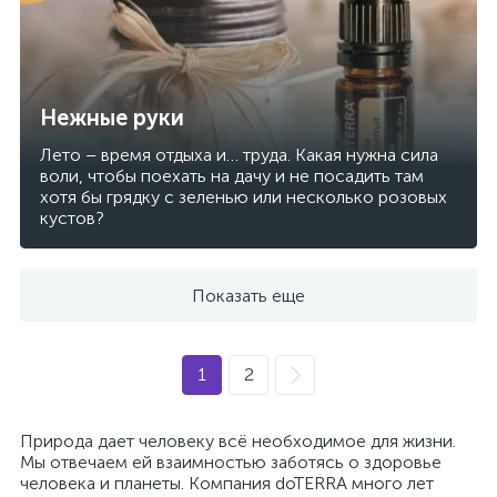
Нежные руки
Лето – время отдыха и… труда. Какая нужна сила
воли, чтобы поехать на дачу и не посадить там
хотя бы грядку с зеленью или несколько розовых
кустов?
Показать еще
1
2
Природа дает человеку всё необходимое для жизни.
Мы отвечаем ей взаимностью заботясь о здоровье
человека и планеты. Компания doTERRA много лет