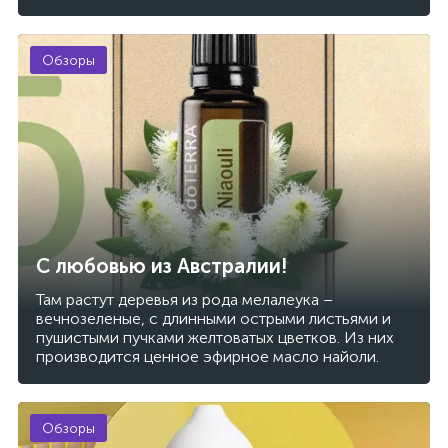
Обзоры
С любовью из Австралии!
Там растут деревья из рода мелалеука –
вечнозеленые, с длинными острыми листьями и
пушистыми пучками желтоватых цветков. Из них
производится ценное эфирное масло найоли.
Обзоры