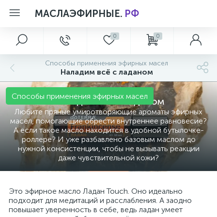
МАСЛАЭФИРНЫЕ.
РФ
0
0
О магазине
Фотогалерея
Aксессуары
Лимитированные коллекции
Персональный уход
Способы применения эфирных масел
5
1
1
Наладим всё с ладаном
Отзывы о компании
LLV – отличный старт для новой жизни!
МАТЕРИАЛЫ ПО ПРОДУКЦИИ dōTERRA
Летние Новинки
Коллекция Essential Skin Care
Способы применения эфирных масел
Наладим всё с ладаном
5
Ароматная снежность- abode
Уход за телом
Любите пряные умиротворяющие ароматы эфирных
масел, помогающие обрести внутреннее равновесие?
А если такое масло находится в удобной бутылочке-
Весеннее восстановление с маслами dōTERRA
роллере? И уже разбавлено базовым маслом до
нужной консистенции, чтобы не вызывать реакции
даже чувствительной кожи?
ЗАЩИТА ИММУНИТЕТА
Это эфирное масло Ладан Touch. Оно идеально
Любимая экзотика
подходит для медитаций и расслабления. А заодно
повышает уверенность в себе, ведь ладан умеет