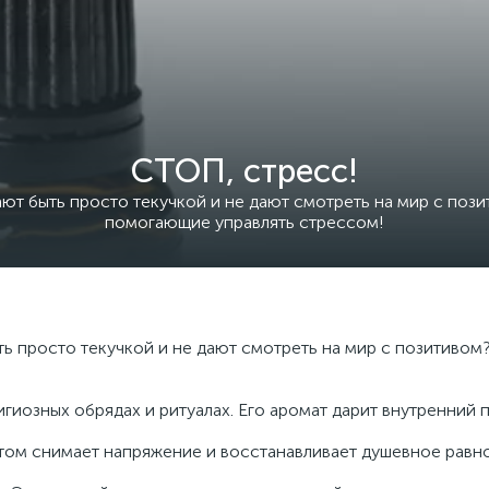
СТОП, стресс!
ают быть просто текучкой и не дают смотреть на мир с по
помогающие управлять стрессом!
ть просто текучкой и не дают смотреть на мир с позитиво
игиозных обрядах и ритуалах. Его аромат дарит внутренний
том снимает напряжение и восстанавливает душевное равно