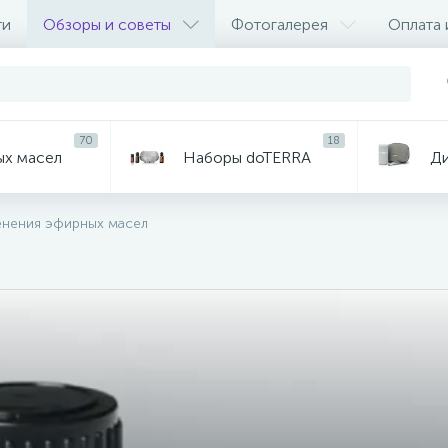
ти
Обзоры и советы
Фотогалерея
Оплата 
70
18
ых масел
Наборы doTERRA
Д
нения эфирных масел