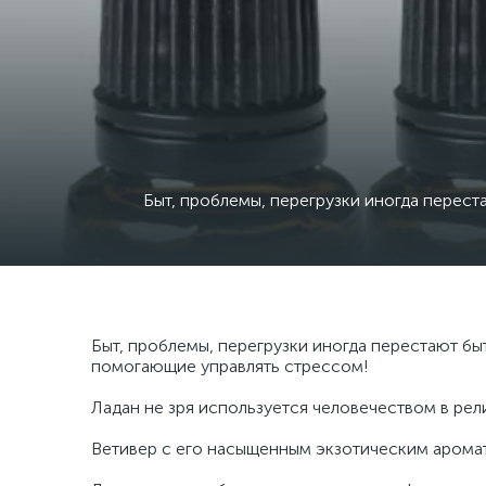
Быт, проблемы, перегрузки иногда перест
Быт, проблемы, перегрузки иногда перестают бы
помогающие управлять стрессом!
Ладан не зря используется человечеством в рел
Ветивер с его насыщенным экзотическим арома