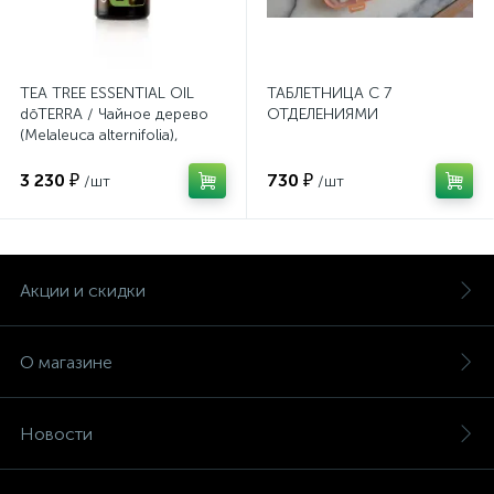
TEA TREE ESSENTIAL OIL
ТАБЛЕТНИЦА С 7
dōTERRA / Чайное дерево
ОТДЕЛЕНИЯМИ
(Melaleuca alternifolia),
эфирное масло, 15 мл
3 230 ₽
730 ₽
/шт
/шт
Акции и скидки
О магазине
Новости