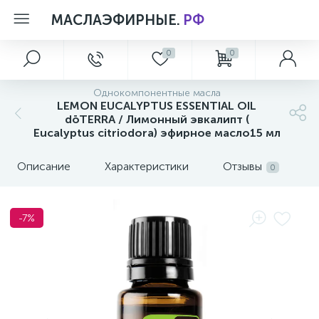
МАСЛАЭФИРНЫЕ.
РФ
0
0
Главное меню
Aксессуары
Лимитированные коллекции
Персональный уход
Однокомпонентные масла
5
1
1
LEMON EUCALYPTUS ESSENTIAL OIL
Главная
МАТЕРИАЛЫ ПО ПРОДУКЦИИ dōTERRA
Летние Новинки
Коллекция Essential Skin Care
dōTERRA / Лимонный эвкалипт (
Eucalyptus citriodora) эфирное масло15 мл
5
Акции и скидки
Уход за телом
Описание
Характеристики
Отзывы
0
О магазине
-7%
Новости
Обзоры и советы