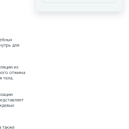
чебных
нутрь для
ляции из
дного отжима
 тела,
изации
едставляет
ождевых
а также