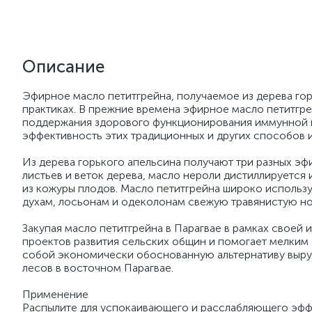
Описание
Эфирное масло петитгрейна, получаемое из дерева гор
практиках. В прежние времена эфирное масло петитгре
поддержания здорового функционирования иммунной и
эффективность этих традиционных и других способов 
Из дерева горького апельсина получают три разных эф
листьев и веток дерева, масло нероли дистиллируется 
из кожуры плодов. Масло петитгрейна широко использ
духам, лосьонам и одеколонам свежую травянистую нот
Закупая масло петитгрейна в Парагвае в рамках своей 
проектов развития сельских общин и помогает мелким
собой экономически обоснованную альтернативу выруб
лесов в восточном Парагвае.
Применение
Распылите для успокаивающего и расслабляющего эффе