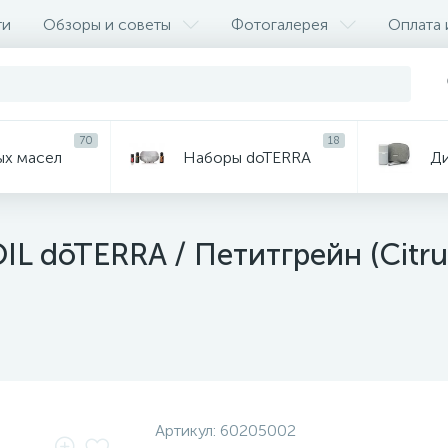
ти
Обзоры и советы
Фотогалерея
Оплата 
70
18
ых масел
Наборы doTERRA
Д
L dōTERRA / Петитгрейн (Citru
Артикул:
60205002