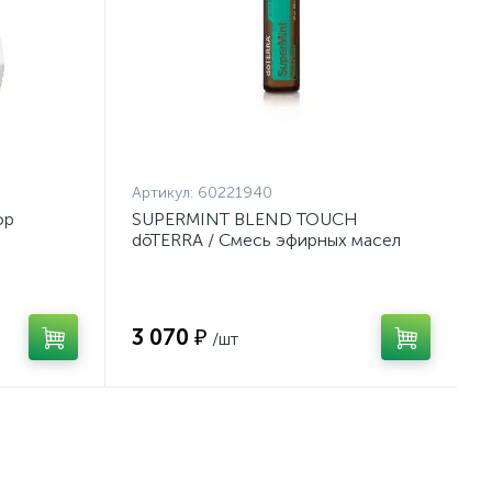
Артикул:
60221940
ор
SUPERMINT BLEND TOUCH
dōTERRA / Смесь эфирных масел
мяты в роллере, 10 мл
3 070 ₽
/шт