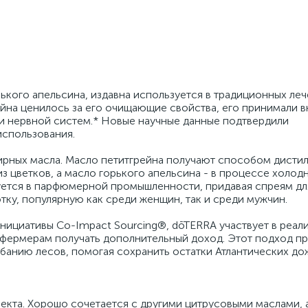
ького апельсина, издавна используется в традиционных ле
йна ценилось за его очищающие свойства, его принимали в
 нервной систем.* Новые научные данные подтвердили
использования.
ирных масла. Масло петитгрейна получают способом дистил
из цветков, а масло горького апельсина - в процессе холо
уется в парфюмерной промышленности, придавая спреям для
ку, популярную как среди женщин, так и среди мужчин.
инициативы Co-Impact Sourcing®, dōTERRA участвует в реал
 фермерам получать дополнительный доход. Этот подход пр
анию лесов, помогая сохранить остатки Атлантических д
кта. Хорошо сочетается с другими цитрусовыми маслами, 