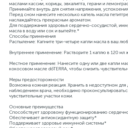
маслами кассии, корицы, эвкалипта, герани и лемонграс
Принимайте внутрь для снятия напряжения, успокоения
Перед сном нанесите несколько капель масла петитгре
наслаждайтесь прекрасным ароматом.
Для поддержания здоровья сердечно-сосудистой, имму
масла в воду или сок и выпейте.*
Способы применения
Распыление: Капните три-четыре капли масла в ваш лю
Внутреннее применение: Растворите 1 каплю в 120 мл 
Местное применение: Нанесите одну или две капли ма
кокосовом масле dōTERRA, чтобы снизить чувствитель
Меры предосторожности
Возможна кожная реакция. Хранить в недоступном для
наблюдением врача, необходимо проконсультироваться 
чувствительные участки кожи.
Основные преимущества
Способствует здоровому функционированию сердечн
Обеспечивает антиоксидантную защиту*
Поддерживает здоровье иммунной системы*