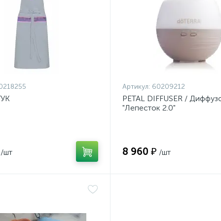
0218255
Артикул:
60209212
ТУК
PETAL DIFFUSER / Диффуз
"Лепесток 2.0"
8 960 ₽
/шт
/шт