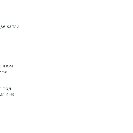
ве капли
ванном
иже.
я под
ши и на