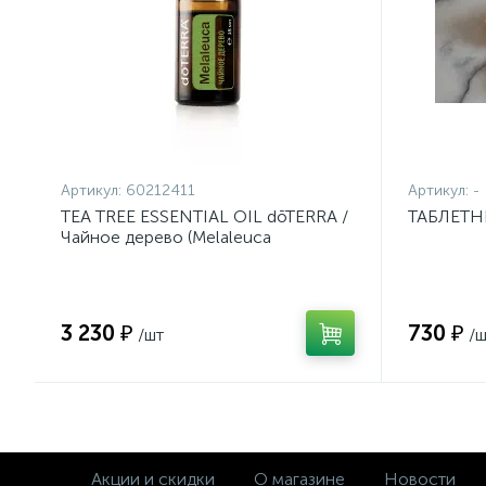
Артикул:
60212411
Артикул:
-
TEA TREE ESSENTIAL OIL dōTERRA /
ТАБЛЕТН
Чайное дерево (Melaleuca
alternifolia), эфирное масло, 15 мл
3 230 ₽
730 ₽
/шт
/ш
Акции и скидки
О магазине
Новости