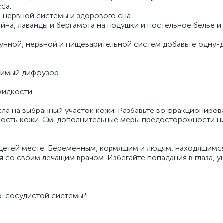
са.
 нервной системы и здорового сна.
йна, лаванды и бергамота на подушки и постельное белье и
нной, нервной и пищеварительной систем добавьте одну-д
бимый диффузор.
жидкости.
сла на выбранный участок кожи. Разбавьте во фракциониро
ность кожи. См. дополнительные меры предосторожности н
 детей месте. Беременным, кормящим и людям, находящимс
со своим лечащим врачом. Избегайте попадания в глаза, у
о-сосудистой системы*