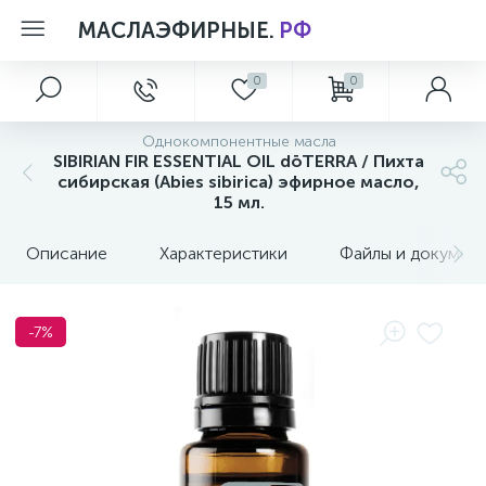
МАСЛАЭФИРНЫЕ.
РФ
0
0
Главное меню
Aксессуары
Лимитированные коллекции
Персональный уход
Однокомпонентные масла
5
1
1
SIBIRIAN FIR ESSENTIAL OIL dōTERRA / Пихта
Главная
МАТЕРИАЛЫ ПО ПРОДУКЦИИ dōTERRA
Летние Новинки
Коллекция Essential Skin Care
сибирская (Abies sibirica) эфирное масло,
15 мл.
5
Акции и скидки
Уход за телом
Описание
Характеристики
Файлы и докумен
О магазине
-7%
Новости
Обзоры и советы