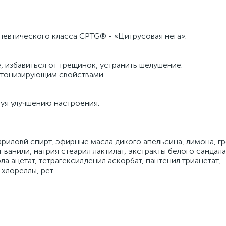
евтического класса CPTG® - «Цитрусовая нега».
, избавиться от трещинок, устранить шелушение.
 тонизирующим свойствами.
уя улучшению настроения.
еариловй спирт, эфирные масла дикого апельсина, лимона, г
 ванили, натрия стеарил лактилат, экстракты белого сандала
а ацетат, тетрагексилдецил аскорбат, пантенил триацетат,
хлореллы, рет