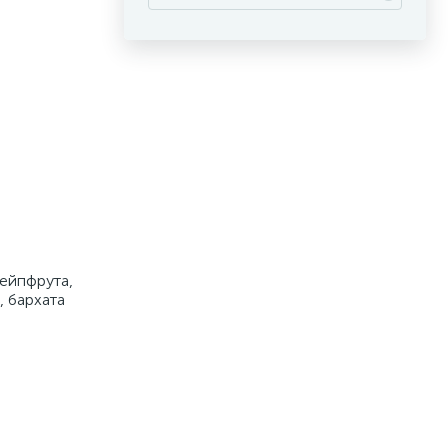
рейпфрута,
, бархата