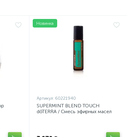
Новинка
Артикул:
60221940
ор
SUPERMINT BLEND TOUCH
dōTERRA / Смесь эфирных масел
мяты в роллере, 10 мл