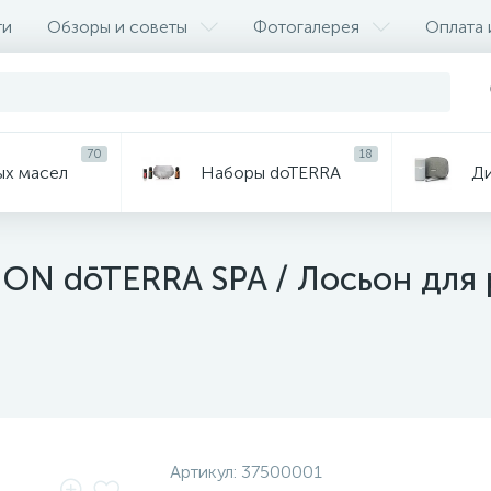
ти
Обзоры и советы
Фотогалерея
Оплата 
70
18
ых масел
Наборы doTERRA
Д
ON dōTERRA SPA / Лосьон для р
Артикул:
37500001