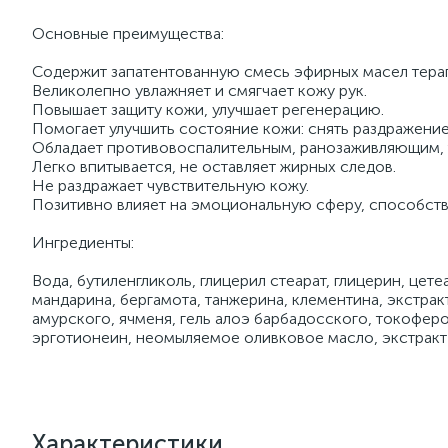
Основные преимущества:
Содержит запатентованную смесь эфирных масел терап
Великолепно увлажняет и смягчает кожу рук.
Повышает защиту кожи, улучшает регенерацию.
Помогает улучшить состояние кожи: снять раздражение
Обладает противовоспалительным, ранозаживляющим,
Легко впитывается, не оставляет жирных следов.
Не раздражает чувствительную кожу.
Позитивно влияет на эмоциональную сферу, способств
Ингредиенты:
Вода, бутиленгликоль, глицерил стеарат, глицерин, цет
мандарина, бергамота, танжерина, клементина, экстракт
амурского, ячменя, гель алоэ барбадосского, токоферол
эрготионеин, неомыляемое оливковое масло, экстракт 
Характеристики