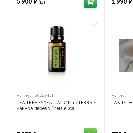
5 900 ₽
1 990 ₽
/шт
Артикул:
60212411
Артикул:
-
TEA TREE ESSENTIAL OIL dōTERRA /
ТАБЛЕТН
Чайное дерево (Melaleuca
alternifolia), эфирное масло, 15 мл