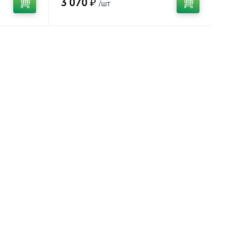
3 070 ₽
/шт