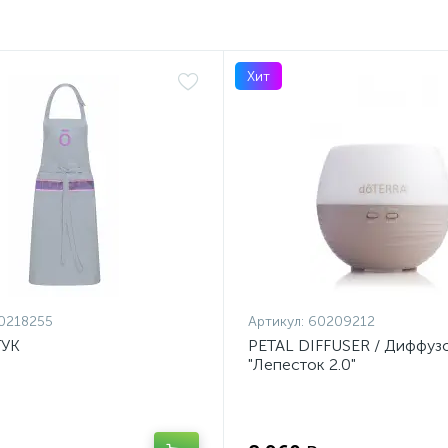
Хит
0218255
Артикул:
60209212
ТУК
PETAL DIFFUSER / Диффуз
"Лепесток 2.0"