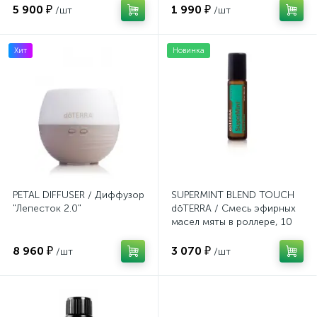
5 900 ₽
1 990 ₽
/шт
/шт
Хит
Новинка
PETAL DIFFUSER / Диффузор
SUPERMINT BLEND TOUCH
"Лепесток 2.0"
dōTERRA / Смесь эфирных
масел мяты в роллере, 10
мл
8 960 ₽
3 070 ₽
/шт
/шт