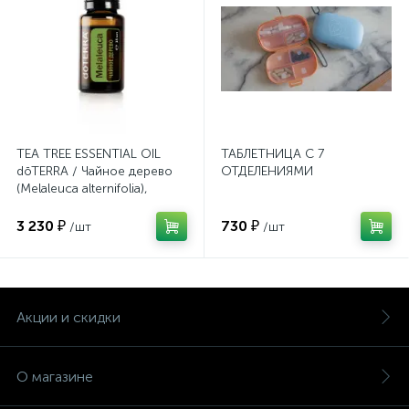
TEA TREE ESSENTIAL OIL
ТАБЛЕТНИЦА С 7
dōTERRA / Чайное дерево
ОТДЕЛЕНИЯМИ
(Melaleuca alternifolia),
эфирное масло, 15 мл
3 230 ₽
730 ₽
/шт
/шт
Акции и скидки
О магазине