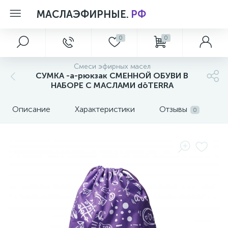
МАСЛАЭФИРНЫЕ.
РФ
0
0
Главное меню
Aксессуары
Лимитированные коллекции
Персональный уход
Смеси эфирных масел
5
1
1
СУМКА -а-рюкзак СМЕННОЙ ОБУВИ В
Главная
МАТЕРИАЛЫ ПО ПРОДУКЦИИ dōTERRA
Летние Новинки
Коллекция Essential Skin Care
НАБОРЕ С МАСЛАМИ dōTERRA
5
Описание
Характеристики
Отзывы
Акции и скидки
Уход за телом
0
О магазине
Новости
Обзоры и советы