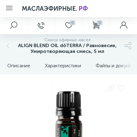
МАСЛАЭФИРНЫЕ.
РФ
0
0
Главное меню
Aксессуары
Лимитированные коллекции
Персональный уход
Смеси эфирных масел
5
1
1
ALIGN BLEND OIL dōTERRA / Равновесие,
Главная
МАТЕРИАЛЫ ПО ПРОДУКЦИИ dōTERRA
Летние Новинки
Коллекция Essential Skin Care
Умиротворяющая смесь, 5 мл
5
Описание
Характеристики
Файлы и докумен
Акции и скидки
Уход за телом
О магазине
Новости
Обзоры и советы