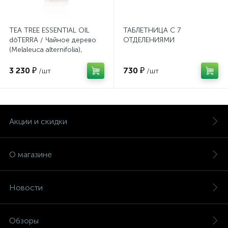
TEA TREE ESSENTIAL OIL
ТАБЛЕТНИЦА С 7
dōTERRA / Чайное дерево
ОТДЕЛЕНИЯМИ
(Melaleuca alternifolia),
эфирное масло, 15 мл
3 230 ₽
730 ₽
/шт
/шт
Акции и скидки
О магазине
Новости
Обзоры